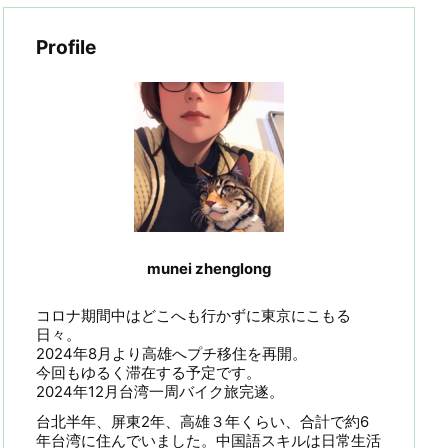
Profile
munei zhenglong
コロナ期間中はどこへも行かずに東京にこもる
日々。
2024年8月より高雄へプチ移住を再開。
今回もゆるく滞在する予定です。
2024年12月台湾一周バイク旅完遂。
台北半年、屏東2年、高雄３年くらい、合計で約6
年台湾に住んでいました。中国語スキルは日常生活