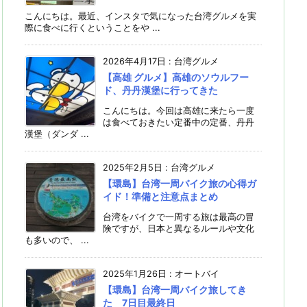
こんにちは。最近、インスタで気になった台湾グルメを実
際に食べに行くということをや ...
2026年4月17日
:
台湾グルメ
【高雄 グルメ】高雄のソウルフー
ド、丹丹漢堡に行ってきた
こんにちは。今回は高雄に来たら一度
は食べておきたい定番中の定番、丹丹
漢堡（ダンダ ...
2025年2月5日
:
台湾グルメ
【環島】台湾一周バイク旅の心得ガ
イド！準備と注意点まとめ
台湾をバイクで一周する旅は最高の冒
険ですが、日本と異なるルールや文化
も多いので、 ...
2025年1月26日
:
オートバイ
【環島】台湾一周バイク旅してき
た 7日目最終日