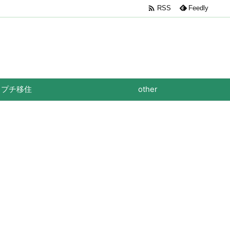

RSS
Feedly
プチ移住
other