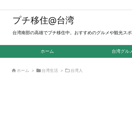
プチ移住@台湾
台湾南部の高雄でプチ移住中。おすすめのグルメや観光スポ
ホーム
台湾グル



ホーム
>
台湾生活
>
台湾人