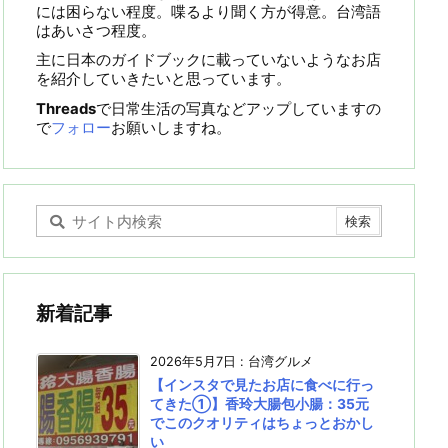
には困らない程度。喋るより聞く方が得意。台湾語
はあいさつ程度。
主に日本のガイドブックに載っていないようなお店
を紹介していきたいと思っています。
Threads
で日常生活の写真などアップしていますの
で
フォロー
お願いしますね。
新着記事
2026年5月7日
:
台湾グルメ
【インスタで見たお店に食べに行っ
てきた①】香玲大腸包小腸：35元
でこのクオリティはちょっとおかし
い