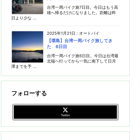
台湾一周バイク旅7日目。今日はもう高
雄へ帰るだけになりました。距離は昨
日より少な ...
2025年1月21日
:
オートバイ
【環島】台湾一周バイク旅してき
た 6日目
台湾一周バイク旅6日目。今日は台湾最
北端へ行ってから一気に南下して日月
潭までを予 ...
フォローする
Twitter