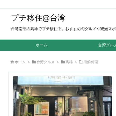
プチ移住@台湾
台湾南部の高雄でプチ移住中。おすすめのグルメや観光スポ
ホーム
台湾グル




ホーム
>
台湾グルメ
>
高雄
>
海鮮料理