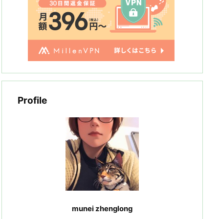
Profile
munei zhenglong