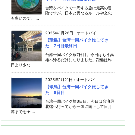
台湾をバイクで一周する旅は最高の冒
険ですが、日本と異なるルールや文化
も多いので、 ...
2025年1月26日
:
オートバイ
【環島】台湾一周バイク旅してき
た 7日目最終日
台湾一周バイク旅7日目。今日はもう高
雄へ帰るだけになりました。距離は昨
日より少な ...
2025年1月21日
:
オートバイ
【環島】台湾一周バイク旅してき
た 6日目
台湾一周バイク旅6日目。今日は台湾最
北端へ行ってから一気に南下して日月
潭までを予 ...