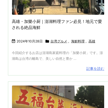
高雄・加樂小厨｜澎湖料理ファン必見！地元で愛
される絶品海鮮


2024年10月28日
台湾グルメ
,
海鮮料理
,
高雄
今回紹介するお店は澎湖島家庭料理の「加樂小厨」です。澎
湖島は台湾の離島で、美しい自然と豊か ...
記事を読む