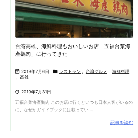
台湾高雄、海鮮料理もおいしいお店「五福台菜海
產鵝肉」に行ってきた


2019年7月6日
レストラン
,
台湾グルメ
,
海鮮料理
,
高雄

2019年7月31日
五福台菜海產鵝肉 このお店に行くといつも日本人客がいるの
に、なぜかガイドブックには載ってい ...
記事を読む