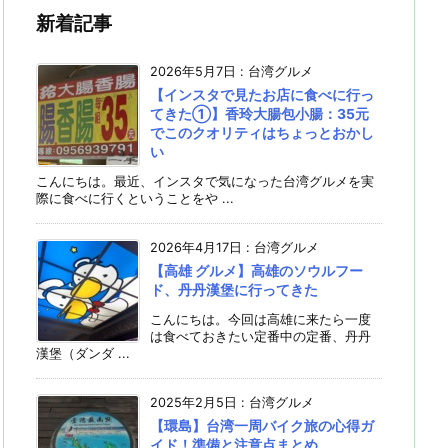
新着記事
2026年5月7日
:
台湾グルメ
【インスタで見たお店に食べに行っ
てきた①】香玲大腸包小腸：35元
でこのクオリティはちょっとおかし
い
こんにちは。最近、インスタで気になった台湾グルメを実
際に食べに行くということをや ...
2026年4月17日
:
台湾グルメ
【高雄 グルメ】高雄のソウルフー
ド、丹丹漢堡に行ってきた
こんにちは。今回は高雄に来たら一度
は食べておきたい定番中の定番、丹丹
漢堡（ダンダ ...
2025年2月5日
:
台湾グルメ
【環島】台湾一周バイク旅の心得ガ
イド！準備と注意点まとめ