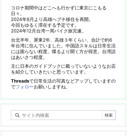
コロナ期間中はどこへも行かずに東京にこもる
日々。
2024年8月より高雄へプチ移住を再開。
今回もゆるく滞在する予定です。
2024年12月台湾一周バイク旅完遂。
台北半年、屏東2年、高雄３年くらい、合計で約6
年台湾に住んでいました。中国語スキルは日常生活
には困らない程度。喋るより聞く方が得意。台湾語
はあいさつ程度。
主に日本のガイドブックに載っていないようなお店
を紹介していきたいと思っています。
Threads
で日常生活の写真などアップしていますの
で
フォロー
お願いしますね。