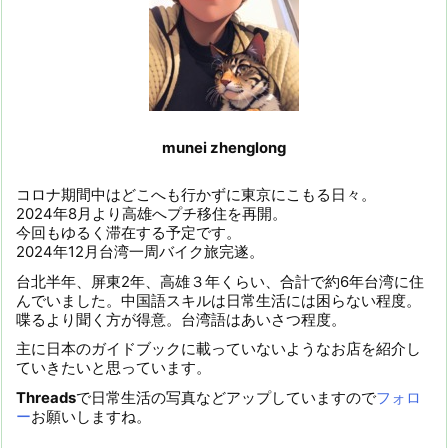
munei zhenglong
コロナ期間中はどこへも行かずに東京にこもる日々。
2024年8月より高雄へプチ移住を再開。
今回もゆるく滞在する予定です。
2024年12月台湾一周バイク旅完遂。
台北半年、屏東2年、高雄３年くらい、合計で約6年台湾に住
んでいました。中国語スキルは日常生活には困らない程度。
喋るより聞く方が得意。台湾語はあいさつ程度。
主に日本のガイドブックに載っていないようなお店を紹介し
ていきたいと思っています。
Threads
で日常生活の写真などアップしていますので
フォロ
ー
お願いしますね。