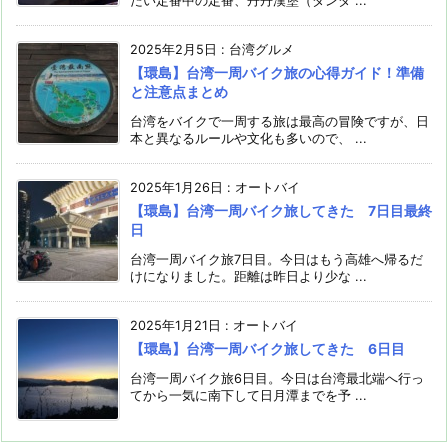
たい定番中の定番、丹丹漢堡（ダンダ ...
2025年2月5日
:
台湾グルメ
【環島】台湾一周バイク旅の心得ガイド！準備
と注意点まとめ
台湾をバイクで一周する旅は最高の冒険ですが、日
本と異なるルールや文化も多いので、 ...
2025年1月26日
:
オートバイ
【環島】台湾一周バイク旅してきた 7日目最終
日
台湾一周バイク旅7日目。今日はもう高雄へ帰るだ
けになりました。距離は昨日より少な ...
2025年1月21日
:
オートバイ
【環島】台湾一周バイク旅してきた 6日目
台湾一周バイク旅6日目。今日は台湾最北端へ行っ
てから一気に南下して日月潭までを予 ...