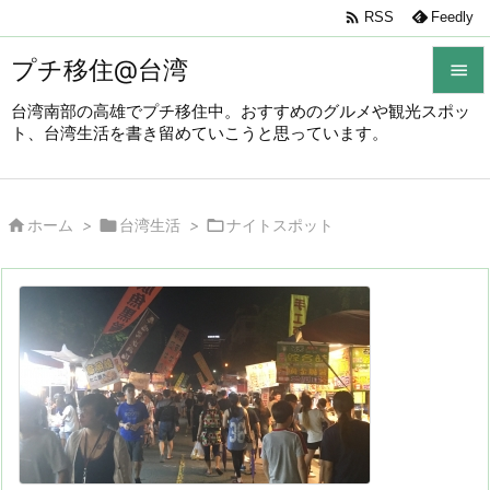

RSS
Feedly
プチ移住@台湾

台湾南部の高雄でプチ移住中。おすすめのグルメや観光スポッ

ト、台湾生活を書き留めていこうと思っています。
メニュ

サイド



ホーム
>
台湾生活
>
ナイトスポット

前へ

次へ

検索