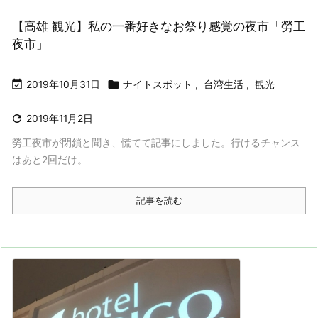
【高雄 観光】私の一番好きなお祭り感覚の夜市「勞工
夜市」


2019年10月31日
ナイトスポット
,
台湾生活
,
観光

2019年11月2日
勞工夜市が閉鎖と聞き、慌てて記事にしました。行けるチャンス
はあと2回だけ。
記事を読む