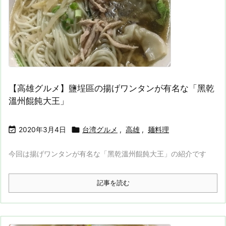
【高雄グルメ】鹽埕區の揚げワンタンが有名な「黑乾
溫州餛飩大王」


2020年3月4日
台湾グルメ
,
高雄
,
麺料理
今回は揚げワンタンが有名な「黑乾溫州餛飩大王」の紹介です
記事を読む