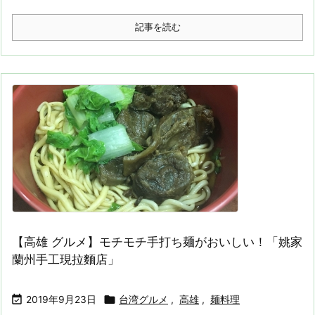
記事を読む
【高雄 グルメ】モチモチ手打ち麺がおいしい！「姚家
蘭州手工現拉麵店」


2019年9月23日
台湾グルメ
,
高雄
,
麺料理