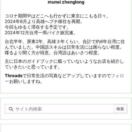
munei zhenglong
コロナ期間中はどこへも行かずに東京にこもる日々。
2024年8月より高雄へプチ移住を再開。
今回もゆるく滞在する予定です。
2024年12月台湾一周バイク旅完遂。
台北半年、屏東2年、高雄３年くらい、合計で約6年台湾に住
んでいました。中国語スキルは日常生活には困らない程度。
喋るより聞く方が得意。台湾語はあいさつ程度。
主に日本のガイドブックに載っていないようなお店を紹介し
ていきたいと思っています。
Threads
で日常生活の写真などアップしていますので
フォロ
ー
お願いしますね。