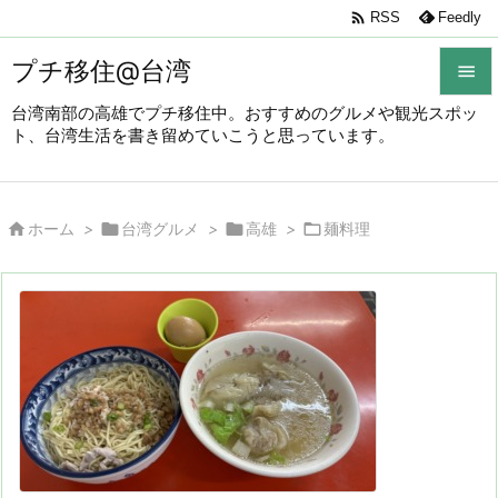

RSS
Feedly
プチ移住@台湾

台湾南部の高雄でプチ移住中。おすすめのグルメや観光スポッ

ト、台湾生活を書き留めていこうと思っています。
メニュ

サイド




ホーム
>
台湾グルメ
>
高雄
>
麺料理

前へ

次へ

検索