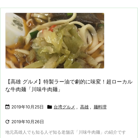
【高雄 グルメ】特製ラー油で劇的に味変！超ローカル
な牛肉麺「川味牛肉麺」


2019年10月25日
台湾グルメ
,
高雄
,
麺料理

2019年10月26日
地元高雄人でも知る人ぞ知る老舗店「川味牛肉麺」の紹介です