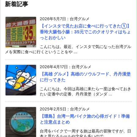
新着記事
2026年5月7日
:
台湾グルメ
【インスタで見たお店に食べに行ってきた①】
香玲大腸包小腸：35元でこのクオリティはちょ
っとおかしい
こんにちは。最近、インスタで気になった台湾グル
メを実際に食べに行くということをや ...
2026年4月17日
:
台湾グルメ
【高雄 グルメ】高雄のソウルフード、丹丹漢堡
に行ってきた
こんにちは。今回は高雄に来たら一度は食べておき
たい定番中の定番、丹丹漢堡（ダンダ ...
2025年2月5日
:
台湾グルメ
【環島】台湾一周バイク旅の心得ガイド！準備
と注意点まとめ
台湾をバイクで一周する旅は最高の冒険ですが、日
本と異なるルールや文化も多いので、 ...