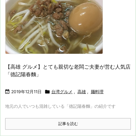
【高雄 グルメ】とても親切な老闆ご夫妻が営む人気店
「德記陽春麵」


2019年12月11日
台湾グルメ
,
高雄
,
麺料理
地元の人でいつも混雑している「德記陽春麵」の紹介です
記事を読む