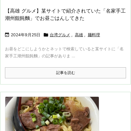
【高雄 グルメ】某サイトで紹介されていた「名家手工
潮州餛飩麵」でお昼ごはんしてきた


2024年9月25日
台湾グルメ
,
高雄
,
麺料理
お昼をどこにしようかとネットで検索していると某サイトに「名
家手工潮州餛飩麵」の記事がありま ...
記事を読む