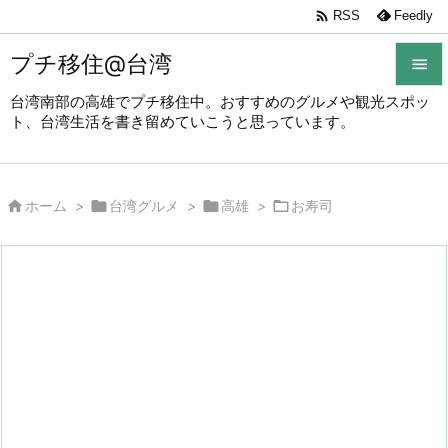

RSS
Feedly
プチ移住@台湾

台湾南部の高雄でプチ移住中。おすすめのグルメや観光スポッ

ト、台湾生活を書き留めていこうと思っています。
メニュ

サイド




ホーム
>
台湾グルメ
>
高雄
>
お寿司

前へ

次へ

検索