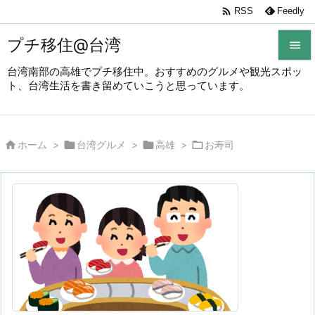

RSS
Feedly
プチ移住@台湾

台湾南部の高雄でプチ移住中。おすすめのグルメや観光スポッ

ト、台湾生活を書き留めていこうと思っています。
メニュ

サイド




ホーム
>
台湾グルメ
>
高雄
>
お寿司

前へ

次へ

検索