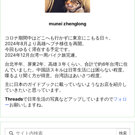
munei zhenglong
コロナ期間中はどこへも行かずに東京にこもる日々。
2024年8月より高雄へプチ移住を再開。
今回もゆるく滞在する予定です。
2024年12月台湾一周バイク旅完遂。
台北半年、屏東2年、高雄３年くらい、合計で約6年台湾に住
んでいました。中国語スキルは日常生活には困らない程度。
喋るより聞く方が得意。台湾語はあいさつ程度。
主に日本のガイドブックに載っていないようなお店を紹介し
ていきたいと思っています。
Threads
で日常生活の写真などアップしていますので
フォロ
ー
お願いしますね。