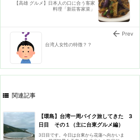
【高雄 グルメ】日本人の口に合う客家
料理「新莊客家菜」

Prev
台湾人女性の特徴？？

関連記事
【環島】台湾一周バイク旅してきた 3
日目 その１（主に台東グルメ編）
3日目です。今日は台東から花蓮へ向かいま