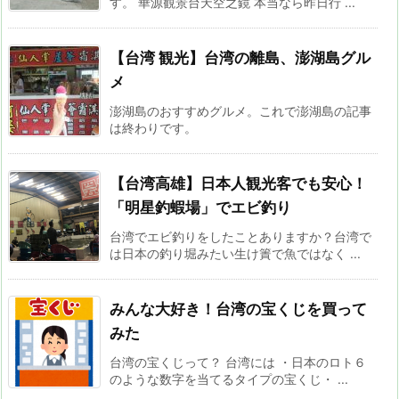
す。 華源観景台天空之鏡 本当なら昨日行 ...
【台湾 観光】台湾の離島、澎湖島グル
メ
澎湖島のおすすめグルメ。これで澎湖島の記事
は終わりです。
【台湾高雄】日本人観光客でも安心！
「明星釣蝦場」でエビ釣り
台湾でエビ釣りをしたことありますか？台湾で
は日本の釣り堀みたい生け簀で魚ではなく ...
みんな大好き！台湾の宝くじを買って
みた
台湾の宝くじって？ 台湾には ・日本のロト６
のような数字を当てるタイプの宝くじ・ ...