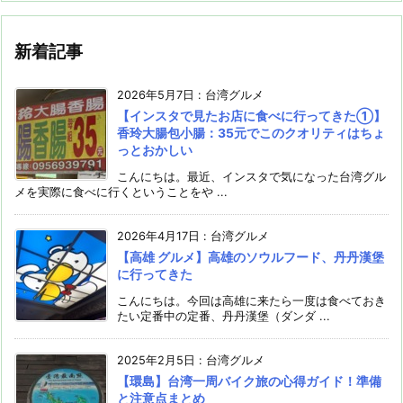
新着記事
2026年5月7日
:
台湾グルメ
【インスタで見たお店に食べに行ってきた①】
香玲大腸包小腸：35元でこのクオリティはちょ
っとおかしい
こんにちは。最近、インスタで気になった台湾グル
メを実際に食べに行くということをや ...
2026年4月17日
:
台湾グルメ
【高雄 グルメ】高雄のソウルフード、丹丹漢堡
に行ってきた
こんにちは。今回は高雄に来たら一度は食べておき
たい定番中の定番、丹丹漢堡（ダンダ ...
2025年2月5日
:
台湾グルメ
【環島】台湾一周バイク旅の心得ガイド！準備
と注意点まとめ