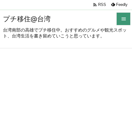

RSS
Feedly
プチ移住@台湾

台湾南部の高雄でプチ移住中。おすすめのグルメや観光スポッ

ト、台湾生活を書き留めていこうと思っています。
メニュ

サイド

前へ

次へ

検索