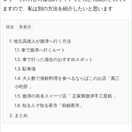
ますので、私は別の方法を紹介したいと思います
目次
1.
地元高雄人が旗津へ行く方法
1.1.
車で旗津へ行くルート
1.2.
車で行った場合のおすすめスポット
1.3.
駐車場
1.4.
大人数で海鮮料理を食べるならばこのお店「萬三
小吃部 」
1.5.
旗津の有名スイーツ店「 正家興旗津手工蛋糕 」
1.6.
知る人ぞ知る夜市「前鎮夜市」
2.
まとめ