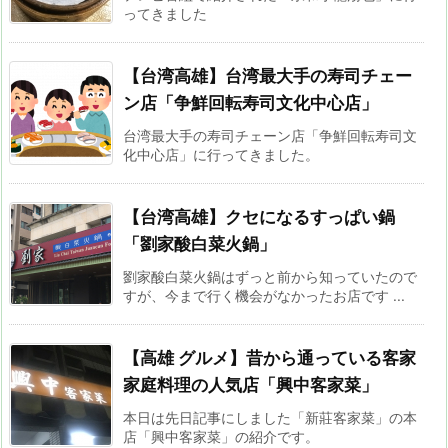
ってきました
【台湾高雄】台湾最大手の寿司チェー
ン店「争鮮回転寿司文化中心店」
台湾最大手の寿司チェーン店「争鮮回転寿司文
化中心店」に行ってきました。
【台湾高雄】クセになるすっぱい鍋
「劉家酸白菜火鍋」
劉家酸白菜火鍋はずっと前から知っていたので
すが、今まで行く機会がなかったお店です ...
【高雄 グルメ】昔から通っている客家
家庭料理の人気店「興中客家菜」
本日は先日記事にしました「新莊客家菜」の本
店「興中客家菜」の紹介です。