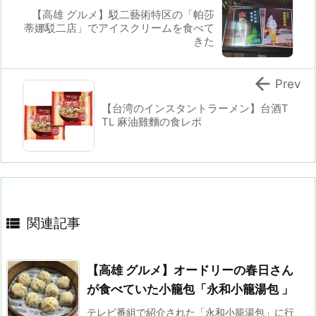
【高雄 グルメ】駁二藝術特区の「帕莎
蒂娜駁二店」でアイスクリームを食べて
きた

Prev
【台湾のインスタントラーメン】台酒T
TL 麻油雞麵の食レポ

関連記事
【高雄 グルメ】オードリーの春日さん
が食べていた小籠包「永和小籠湯包 」
テレビ番組で紹介された「永和小籠湯包」に行