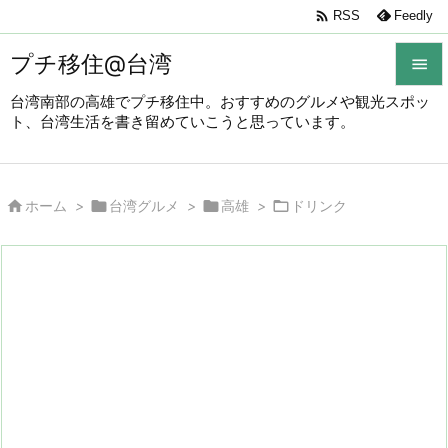

RSS
Feedly
プチ移住@台湾

台湾南部の高雄でプチ移住中。おすすめのグルメや観光スポッ

ト、台湾生活を書き留めていこうと思っています。
メニュ

サイド




ホーム
>
台湾グルメ
>
高雄
>
ドリンク

前へ

次へ

検索