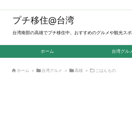
プチ移住@台湾
台湾南部の高雄でプチ移住中。おすすめのグルメや観光スポ
ホーム
台湾グル




ホーム
>
台湾グルメ
>
高雄
>
ごはんもの