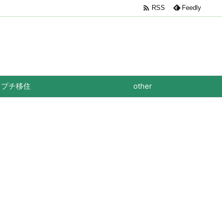

RSS
Feedly
プチ移住
other