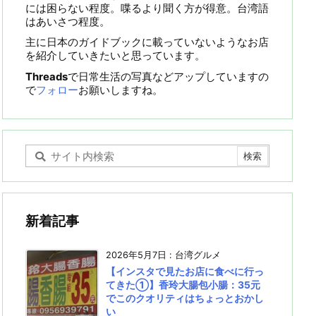
には困らない程度。喋るより聞く方が得意。台湾語
はあいさつ程度。
主に日本のガイドブックに載っていないようなお店
を紹介していきたいと思っています。
Threads
で日常生活の写真などアップしていますの
で
フォロー
お願いしますね。
新着記事
2026年5月7日
:
台湾グルメ
【インスタで見たお店に食べに行っ
てきた①】香玲大腸包小腸：35元
でこのクオリティはちょっとおかし
い