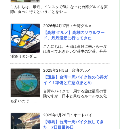
こんにちは。最近、インスタで気になった台湾グルメを実
際に食べに行くということをや ...
2026年4月17日
:
台湾グルメ
【高雄 グルメ】高雄のソウルフー
ド、丹丹漢堡に行ってきた
こんにちは。今回は高雄に来たら一度
は食べておきたい定番中の定番、丹丹
漢堡（ダンダ ...
2025年2月5日
:
台湾グルメ
【環島】台湾一周バイク旅の心得ガ
イド！準備と注意点まとめ
台湾をバイクで一周する旅は最高の冒
険ですが、日本と異なるルールや文化
も多いので、 ...
2025年1月26日
:
オートバイ
【環島】台湾一周バイク旅してき
た 7日目最終日