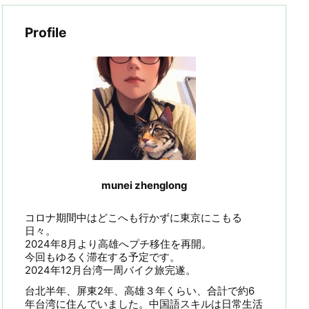
Profile
munei zhenglong
コロナ期間中はどこへも行かずに東京にこもる
日々。
2024年8月より高雄へプチ移住を再開。
今回もゆるく滞在する予定です。
2024年12月台湾一周バイク旅完遂。
台北半年、屏東2年、高雄３年くらい、合計で約6
年台湾に住んでいました。中国語スキルは日常生活