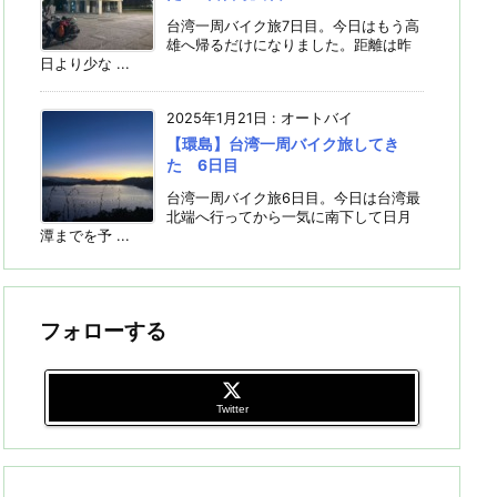
台湾一周バイク旅7日目。今日はもう高
雄へ帰るだけになりました。距離は昨
日より少な ...
2025年1月21日
:
オートバイ
【環島】台湾一周バイク旅してき
た 6日目
台湾一周バイク旅6日目。今日は台湾最
北端へ行ってから一気に南下して日月
潭までを予 ...
フォローする
Twitter