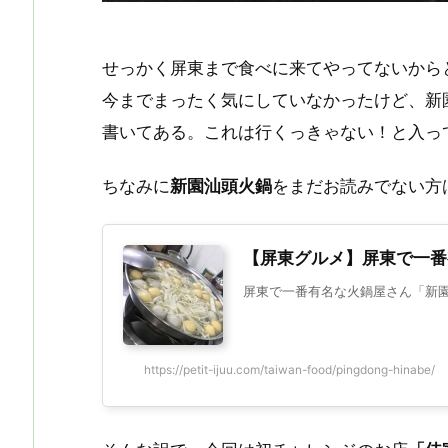
せっかく屏東まで食べに来てやってないから
今までまったく気にしていなかったけど、新
書いてある。これは行くっきゃない！と入っ
ちなみに
新園汕頭火鍋
をまだお読みでない方
【屏東グルメ】屏東で一番
屏東で一番有名な火鍋屋さん「新
https://petit-ijuu.com/taiwan-food/pingdong-hinabe/