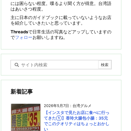
には困らない程度。喋るより聞く方が得意。台湾語
はあいさつ程度。
主に日本のガイドブックに載っていないようなお店
を紹介していきたいと思っています。
Threads
で日常生活の写真などアップしていますの
で
フォロー
お願いしますね。
新着記事
2026年5月7日
:
台湾グルメ
【インスタで見たお店に食べに行っ
てきた①】香玲大腸包小腸：35元
でこのクオリティはちょっとおかし
い