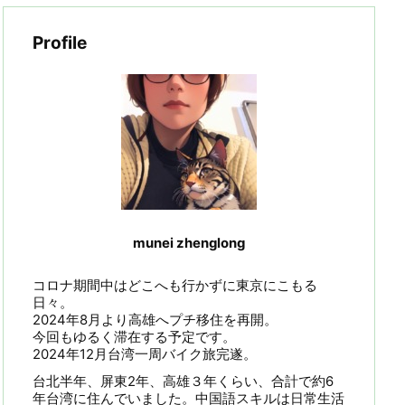
Profile
munei zhenglong
コロナ期間中はどこへも行かずに東京にこもる
日々。
2024年8月より高雄へプチ移住を再開。
今回もゆるく滞在する予定です。
2024年12月台湾一周バイク旅完遂。
台北半年、屏東2年、高雄３年くらい、合計で約6
年台湾に住んでいました。中国語スキルは日常生活