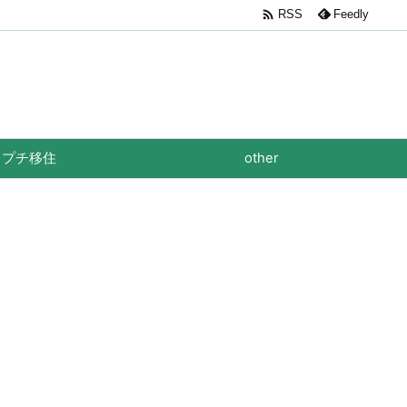

RSS
Feedly
プチ移住
other