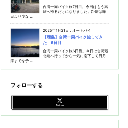
台湾一周バイク旅7日目。今日はもう高
雄へ帰るだけになりました。距離は昨
日より少な ...
2025年1月21日
:
オートバイ
【環島】台湾一周バイク旅してき
た 6日目
台湾一周バイク旅6日目。今日は台湾最
北端へ行ってから一気に南下して日月
潭までを予 ...
フォローする
Twitter