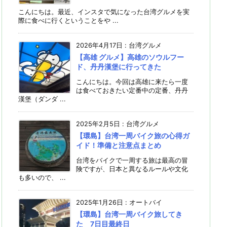
こんにちは。最近、インスタで気になった台湾グルメを実
際に食べに行くということをや ...
2026年4月17日
:
台湾グルメ
【高雄 グルメ】高雄のソウルフー
ド、丹丹漢堡に行ってきた
こんにちは。今回は高雄に来たら一度
は食べておきたい定番中の定番、丹丹
漢堡（ダンダ ...
2025年2月5日
:
台湾グルメ
【環島】台湾一周バイク旅の心得ガ
イド！準備と注意点まとめ
台湾をバイクで一周する旅は最高の冒
険ですが、日本と異なるルールや文化
も多いので、 ...
2025年1月26日
:
オートバイ
【環島】台湾一周バイク旅してき
た 7日目最終日