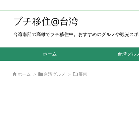
プチ移住@台湾
台湾南部の高雄でプチ移住中。おすすめのグルメや観光スポ
ホーム
台湾グル



ホーム
>
台湾グルメ
>
屏東