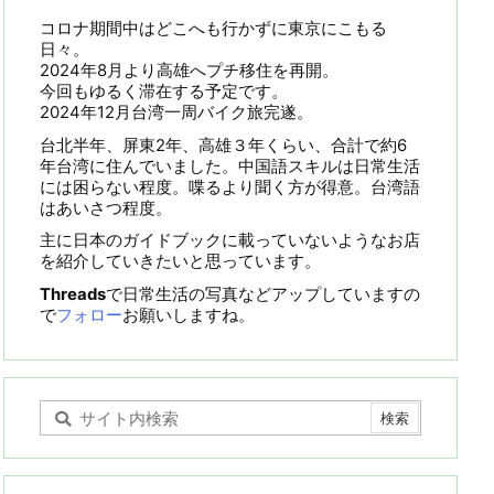
コロナ期間中はどこへも行かずに東京にこもる
日々。
2024年8月より高雄へプチ移住を再開。
今回もゆるく滞在する予定です。
2024年12月台湾一周バイク旅完遂。
台北半年、屏東2年、高雄３年くらい、合計で約6
年台湾に住んでいました。中国語スキルは日常生活
には困らない程度。喋るより聞く方が得意。台湾語
はあいさつ程度。
主に日本のガイドブックに載っていないようなお店
を紹介していきたいと思っています。
Threads
で日常生活の写真などアップしていますの
で
フォロー
お願いしますね。