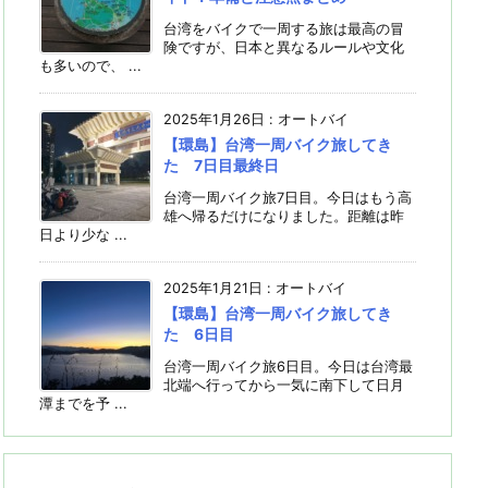
台湾をバイクで一周する旅は最高の冒
険ですが、日本と異なるルールや文化
も多いので、 ...
2025年1月26日
:
オートバイ
【環島】台湾一周バイク旅してき
た 7日目最終日
台湾一周バイク旅7日目。今日はもう高
雄へ帰るだけになりました。距離は昨
日より少な ...
2025年1月21日
:
オートバイ
【環島】台湾一周バイク旅してき
た 6日目
台湾一周バイク旅6日目。今日は台湾最
北端へ行ってから一気に南下して日月
潭までを予 ...