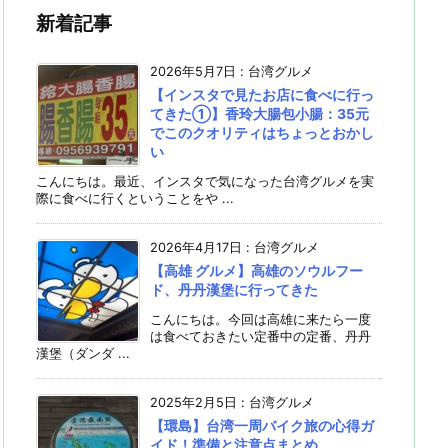
新着記事
2026年5月7日
:
台湾グルメ
【インスタで見たお店に食べに行っ
てきた①】香玲大腸包小腸：35元
でこのクオリティはちょっとおかし
い
こんにちは。最近、インスタで気になった台湾グルメを実
際に食べに行くということをや ...
2026年4月17日
:
台湾グルメ
【高雄 グルメ】高雄のソウルフー
ド、丹丹漢堡に行ってきた
こんにちは。今回は高雄に来たら一度
は食べておきたい定番中の定番、丹丹
漢堡（ダンダ ...
2025年2月5日
:
台湾グルメ
【環島】台湾一周バイク旅の心得ガ
イド！準備と注意点まとめ