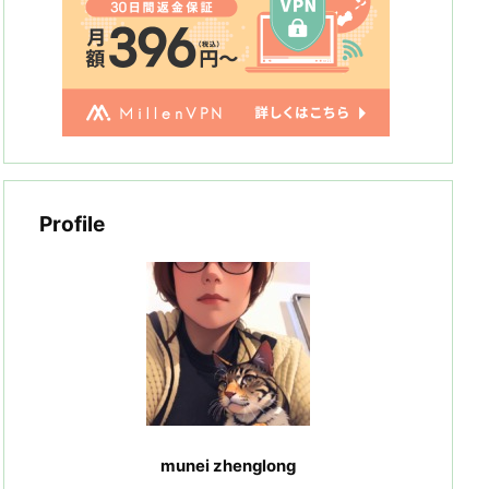
Profile
munei zhenglong