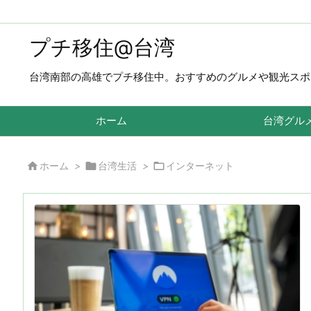
プチ移住@台湾
台湾南部の高雄でプチ移住中。おすすめのグルメや観光スポ
ホーム
台湾グル



ホーム
>
台湾生活
>
インターネット